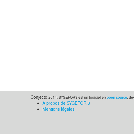
Conjecto
2014. SYGEFOR3 est un logiciel en
open source
, d
A propos de SYGEFOR 3
Mentions légales