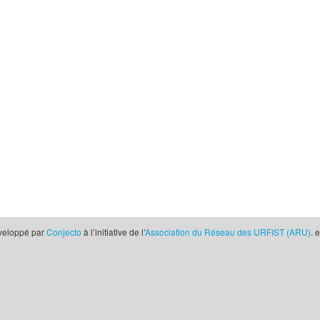
éveloppé par
Conjecto
à l’initiative de l’
Association du Réseau des URFIST (ARU)
. 