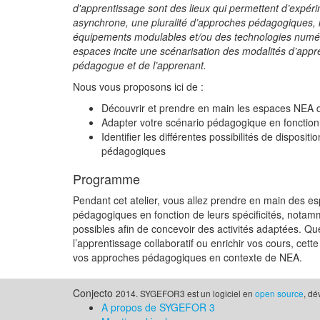
d'apprentissage sont des lieux qui permettent d’expér
asynchrone, une pluralité d’approches pédagogiques, 
équipements modulables et/ou des techno
logies numé
espaces incite une scénarisation des modalités d’appre
pédagogue et de l’apprenant.
Nous vous proposons ici de :
Découvrir et prendre en main les espaces NEA d
Adapter votre scénario pédagogique en fonctio
Identifier les différentes possibilités de disposit
pédagogiques
Programme
Pendant cet atelier, vous allez prendre en main des e
pédagogiques en fonction de leurs spécificités, notamm
possibles afin de concevoir des activités adaptées. Que 
l’apprentissage collaboratif ou enrichir vos cours, cet
vos approches pédagogiques en contexte de NEA.
Conjecto
2014. SYGEFOR3 est un logiciel en
open source
, d
A propos de SYGEFOR 3