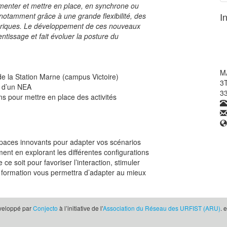
imenter et mettre en place, en synchrone ou
I
notamment grâce à une grande flexibilité, des
riques.
Le développement de ces nouveaux
ntissage et fait évoluer la posture du
M
e la Station Marne (campus Victoire)
3T
n d’un NEA
3
ions pour mettre en place des activités
spaces innovants pour adapter vos scénarios
ent en explorant les différentes configurations
ce soit pour favoriser l’interaction, stimuler
te formation vous permettra d’adapter au mieux
éveloppé par
Conjecto
à l’initiative de l’
Association du Réseau des URFIST (ARU)
. 