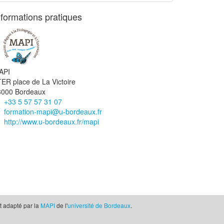
nformations pratiques
API
ER place de La Victoire
3000 Bordeaux
+33 5 57 57 31 07
formation-mapi@u-bordeaux.fr
http://www.u-bordeaux.fr/mapi
et adapté par la
MAPI
de l'
université de Bordeaux
.